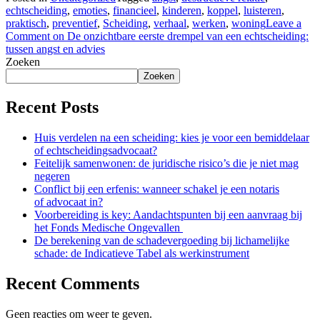
echtscheiding
,
emoties
,
financieel
,
kinderen
,
koppel
,
luisteren
,
praktisch
,
preventief
,
Scheiding
,
verhaal
,
werken
,
woning
Leave a
Comment
on De onzichtbare eerste drempel van een echtscheiding:
tussen angst en advies
Zoeken
Zoeken
Recent Posts
Huis verdelen na een scheiding: kies je voor een bemiddelaar
of echtscheidingsadvocaat?
Feitelijk samenwonen: de juridische risico’s die je niet mag
negeren
Conflict bij een erfenis: wanneer schakel je een notaris
of advocaat in?
Voorbereiding is key: Aandachtspunten bij een aanvraag bij
het Fonds Medische Ongevallen
De berekening van de schadevergoeding bij lichamelijke
schade: de Indicatieve Tabel als werkinstrument
Recent Comments
Geen reacties om weer te geven.